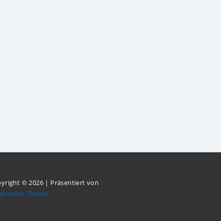
yright © 2026
| Präsentiert von
sponsive-Theme