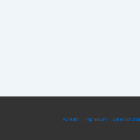
Footer-
Kontakt
Impressum
Datenschutze
Menü